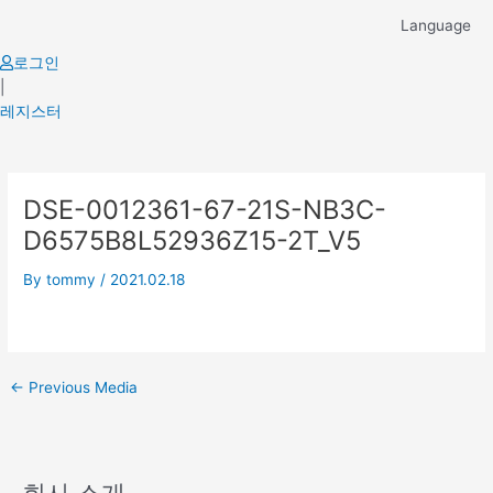
Skip
Language
to
content
로그인
|
레지스터
Post
DSE-0012361-67-21S-NB3C-
navigation
D6575B8L52936Z15-2T_V5
By
tommy
/
2021.02.18
←
Previous Media