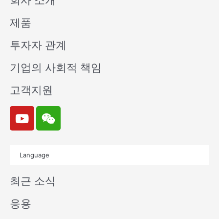
회사 소개
제품
투자자 관계
기업의 사회적 책임
고객지원
Y
W
o
e
u
i
t
x
Language
u
i
b
n
최근 소식
e
응용