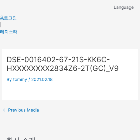
Skip
Language
to
content
로그인
|
레지스터
Post
DSE-0016402-67-21S-KK6C-
navigation
HXXXXXXXX2834Z6-2T(GC)_V9
By
tommy
/
2021.02.18
←
Previous Media