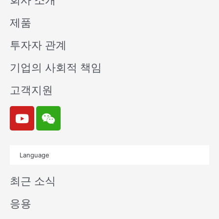
회사 소개
제품
투자자 관계
기업의 사회적 책임
고객지원
Y
W
o
e
u
i
t
x
Language
u
i
b
n
최근 소식
e
응용