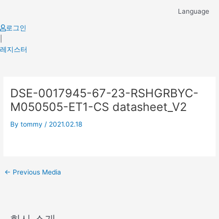
Skip
Language
to
content
로그인
|
레지스터
Post
DSE-0017945-67-23-RSHGRBYC-
navigation
M050505-ET1-CS datasheet_V2
By
tommy
/
2021.02.18
←
Previous Media