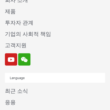
회사 소개
제품
투자자 관계
기업의 사회적 책임
고객지원
Y
W
o
e
u
i
t
x
Language
u
i
b
n
최근 소식
e
응용