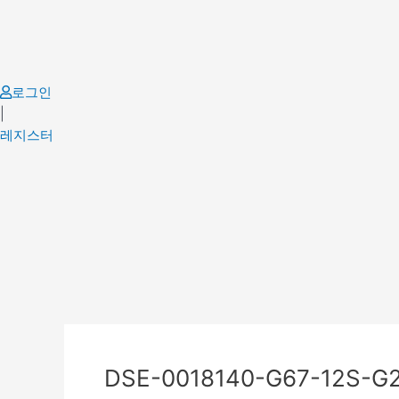
Skip
to
content
로그인
|
레지스터
Post
navigation
DSE-0018140-G67-12S-G