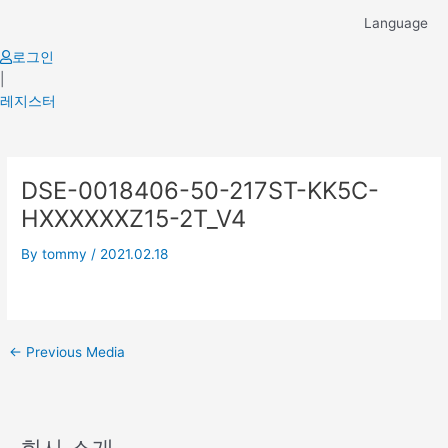
Skip
Language
to
content
로그인
|
레지스터
Post
DSE-0018406-50-217ST-KK5C-
navigation
HXXXXXXZ15-2T_V4
By
tommy
/
2021.02.18
←
Previous Media