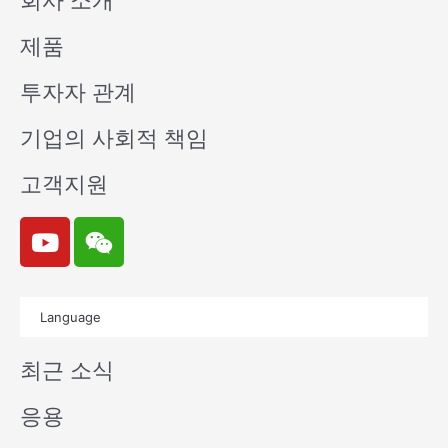
회사 소개
제품
투자자 관계
기업의 사회적 책임
고객지원
Y
W
o
e
u
i
t
x
Language
u
i
b
n
최근 소식
e
응용