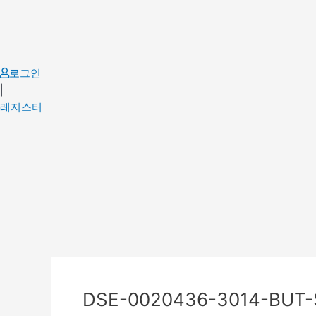
Skip
to
content
로그인
|
레지스터
Post
navigation
DSE-0020436-3014-BUT-