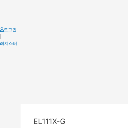
Skip
to
content
로그인
|
레지스터
Post
navigation
EL111X-G