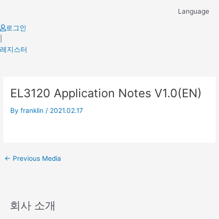
Skip
Language
to
content
로그인
|
레지스터
Post
EL3120 Application Notes V1.0(EN)
navigation
By
franklin
/
2021.02.17
←
Previous Media
회사 소개