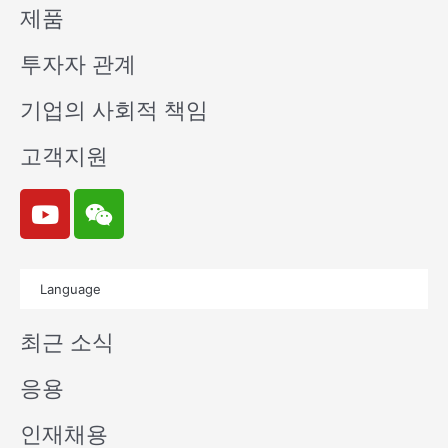
제품
투자자 관계
기업의 사회적 책임
고객지원
Y
W
o
e
u
i
t
x
Language
u
i
b
n
최근 소식
e
응용
인재채용