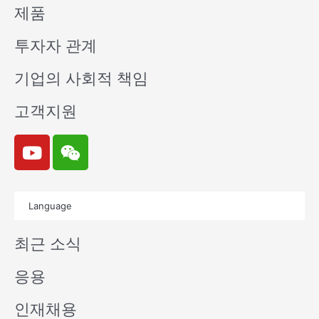
제품
투자자 관계
기업의 사회적 책임
고객지원
Y
W
o
e
u
i
t
x
Language
u
i
b
n
최근 소식
e
응용
인재채용