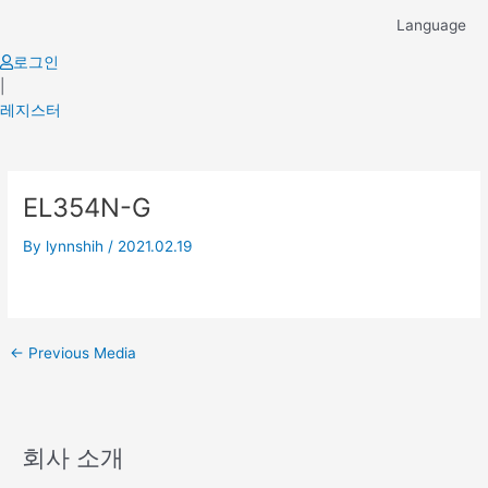
Skip
Language
to
content
로그인
|
레지스터
Post
EL354N-G
navigation
By
lynnshih
/
2021.02.19
←
Previous Media
회사 소개