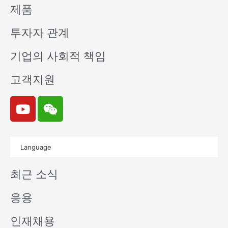
제품
투자자 관계
기업의 사회적 책임
고객지원
Y
W
o
e
u
i
t
x
Language
u
i
b
n
최근 소식
e
응용
인재채용