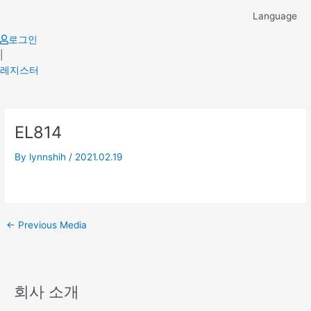
Skip
Language
to
content
로그인
|
레지스터
Post
EL814
navigation
By
lynnshih
/
2021.02.19
←
Previous Media
회사 소개