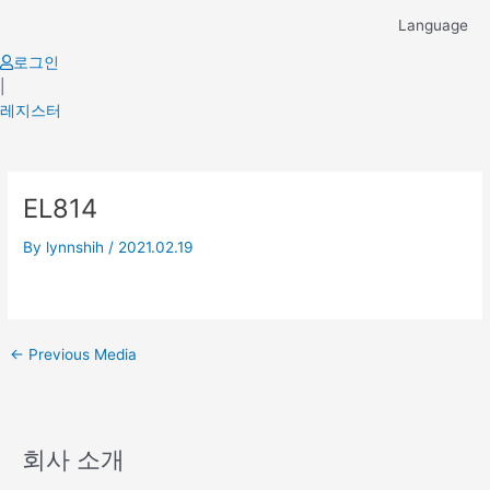
Skip
Language
to
content
로그인
|
레지스터
Post
EL814
navigation
By
lynnshih
/
2021.02.19
←
Previous Media
회사 소개