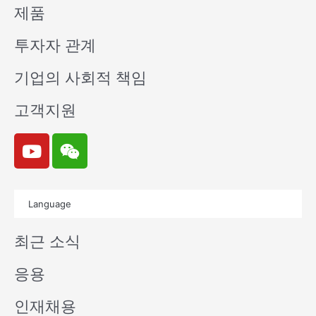
제품
투자자 관계
기업의 사회적 책임
고객지원
Y
W
o
e
u
i
t
x
Language
u
i
b
n
최근 소식
e
응용
인재채용