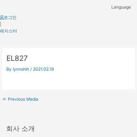
Skip
Language
to
content
로그인
|
레지스터
Post
EL827
navigation
By
lynnshih
/
2021.02.19
←
Previous Media
회사 소개