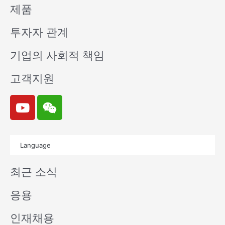
제품
투자자 관계
기업의 사회적 책임
고객지원
Y
W
o
e
u
i
t
x
Language
u
i
b
n
최근 소식
e
응용
인재채용