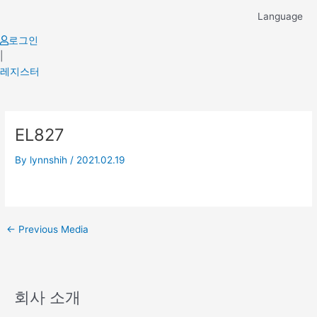
Skip
Language
to
content
로그인
|
레지스터
Post
EL827
navigation
By
lynnshih
/
2021.02.19
←
Previous Media
회사 소개