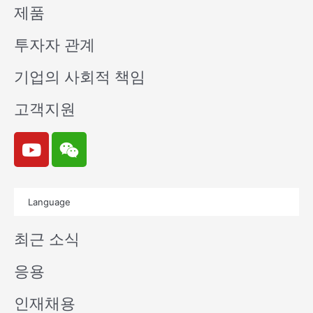
제품
투자자 관계
기업의 사회적 책임
고객지원
Y
W
o
e
u
i
t
x
Language
u
i
b
n
최근 소식
e
응용
인재채용