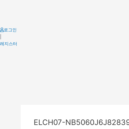
Skip
to
content
로그인
|
레지스터
Post
navigation
ELCH07-NB5060J6J82839