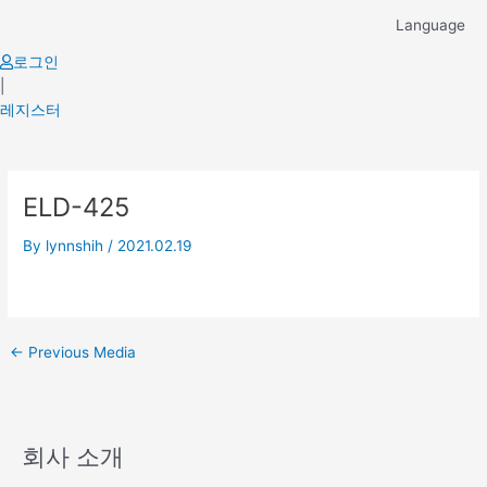
Skip
Language
to
content
로그인
|
레지스터
Post
ELD-425
navigation
By
lynnshih
/
2021.02.19
←
Previous Media
회사 소개