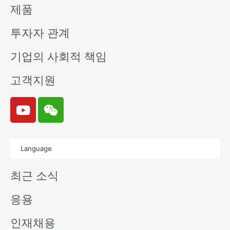
제품
투자자 관계
기업의 사회적 책임
고객지원
Y
W
o
e
u
i
t
x
Language
u
i
b
n
최근 소식
e
응용
인재채용