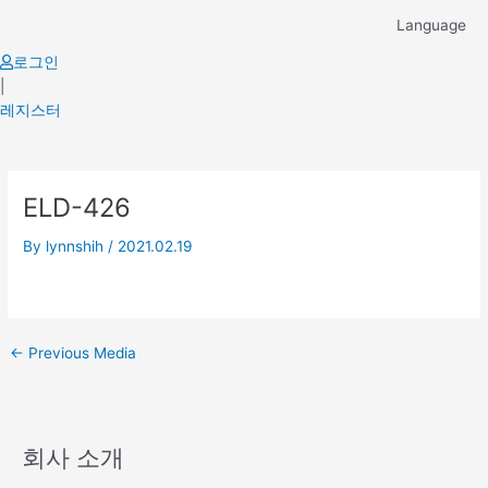
Skip
Language
to
content
로그인
|
레지스터
Post
ELD-426
navigation
By
lynnshih
/
2021.02.19
←
Previous Media
회사 소개