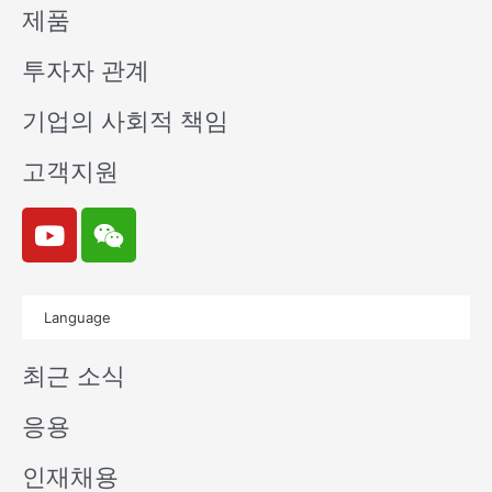
제품
투자자 관계
기업의 사회적 책임
고객지원
Y
W
o
e
u
i
t
x
Language
u
i
b
n
최근 소식
e
응용
인재채용