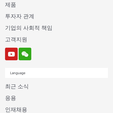
제품
투자자 관계
기업의 사회적 책임
고객지원
Y
W
o
e
u
i
t
x
Language
u
i
b
n
최근 소식
e
응용
인재채용