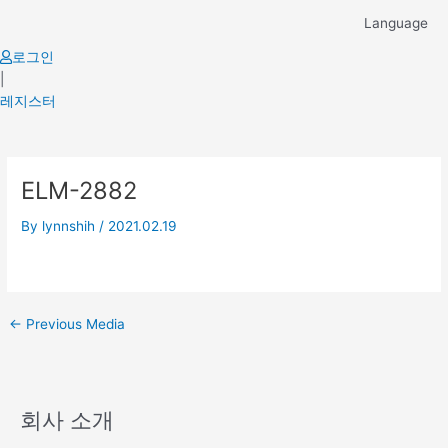
Skip
Language
to
content
로그인
|
레지스터
Post
ELM-2882
navigation
By
lynnshih
/
2021.02.19
←
Previous Media
회사 소개