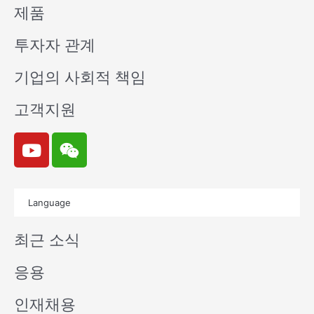
제품
투자자 관계
기업의 사회적 책임
고객지원
Y
W
o
e
u
i
t
x
Language
u
i
b
n
최근 소식
e
응용
인재채용