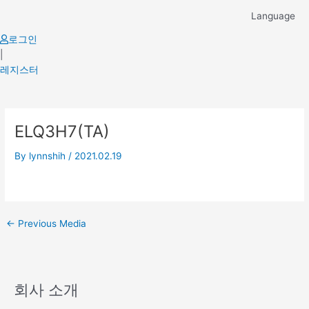
Skip
Language
to
content
로그인
|
레지스터
Post
ELQ3H7(TA)
navigation
By
lynnshih
/
2021.02.19
←
Previous Media
회사 소개