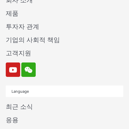
회사 소개
제품
투자자 관계
기업의 사회적 책임
고객지원
Y
W
o
e
u
i
t
x
Language
u
i
b
n
최근 소식
e
응용