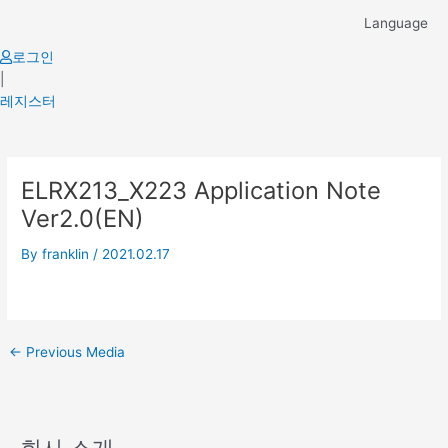
Skip
Language
to
content
로그인
|
레지스터
Post
ELRX213_X223 Application Note
navigation
Ver2.0(EN)
By
franklin
/
2021.02.17
←
Previous Media