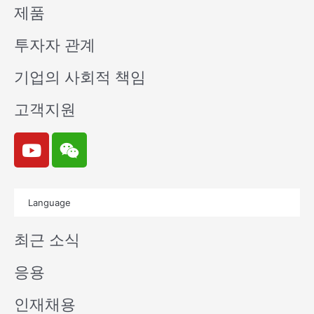
제품
투자자 관계
기업의 사회적 책임
고객지원
Y
W
o
e
u
i
t
x
Language
u
i
b
n
최근 소식
e
응용
인재채용