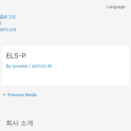
Skip
Language
to
content
로그인
|
레지스터
Post
ELS-P
navigation
By
lynnshih
/
2021.02.19
←
Previous Media
회사 소개