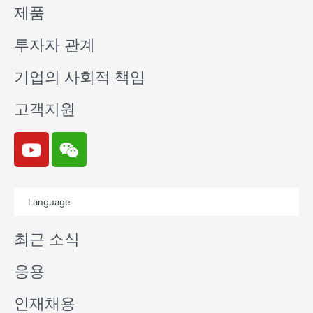
제품
투자자 관계
기업의 사회적 책임
고객지원
Y
W
o
e
u
i
t
x
Language
u
i
b
n
최근 소식
e
응용
인재채용