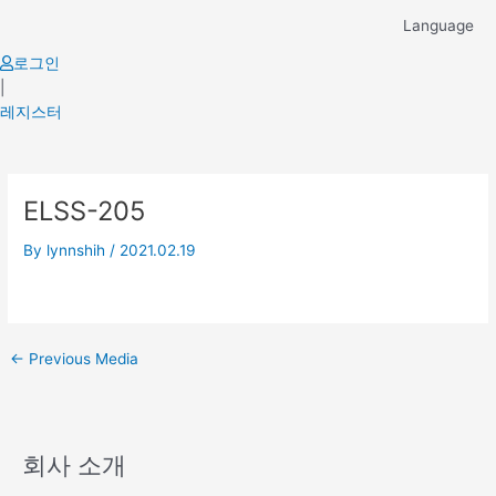
Skip
Language
to
content
로그인
|
레지스터
Post
ELSS-205
navigation
By
lynnshih
/
2021.02.19
←
Previous Media
회사 소개