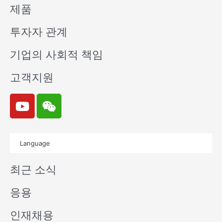
제품
투자자 관계
기업의 사회적 책임
고객지원
Y
W
o
e
u
i
t
x
Language
u
i
b
n
최근 소식
e
응용
인재채용