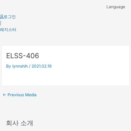
Skip
Language
to
content
로그인
|
레지스터
Post
ELSS-406
navigation
By
lynnshih
/
2021.02.19
←
Previous Media
회사 소개