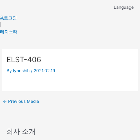
Skip
Language
to
content
로그인
|
레지스터
Post
ELST-406
navigation
By
lynnshih
/
2021.02.19
←
Previous Media
회사 소개