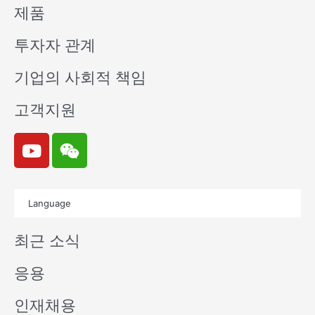
제품
투자자 관계
기업의 사회적 책임
고객지원
Y
W
o
e
u
i
t
x
Language
u
i
b
n
최근 소식
e
응용
인재채용