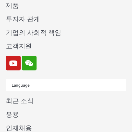
제품
투자자 관계
기업의 사회적 책임
고객지원
Y
W
o
e
u
i
t
x
Language
u
i
b
n
최근 소식
e
응용
인재채용