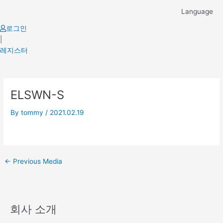
Skip
Language
to
content
로그인
|
레지스터
Post
ELSWN-S
navigation
By
tommy
/
2021.02.19
←
Previous Media
회사 소개