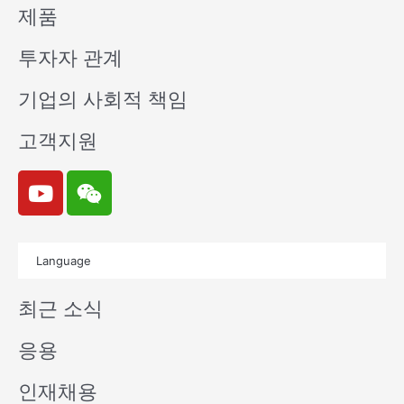
제품
투자자 관계
기업의 사회적 책임
고객지원
Y
W
o
e
u
i
t
x
Language
u
i
b
n
최근 소식
e
응용
인재채용