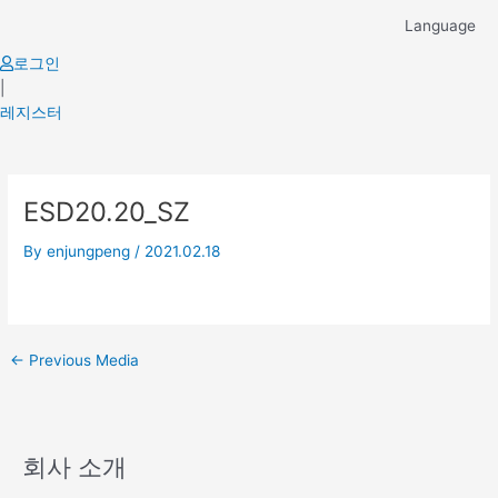
Skip
Language
to
content
로그인
|
레지스터
Post
ESD20.20_SZ
navigation
By
enjungpeng
/
2021.02.18
←
Previous Media
회사 소개