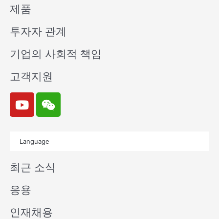
제품
투자자 관계
기업의 사회적 책임
고객지원
Y
W
o
e
u
i
t
x
Language
u
i
b
n
최근 소식
e
응용
인재채용