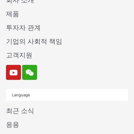
회사 소개
제품
투자자 관계
기업의 사회적 책임
고객지원
Y
W
o
e
u
i
t
x
Language
u
i
b
n
최근 소식
e
응용