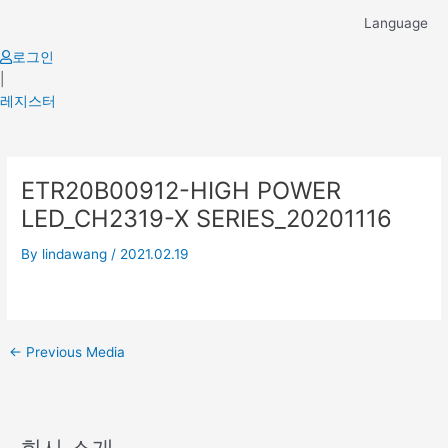
Skip
Language
to
content
로그인
|
레지스터
Post
ETR20B00912-HIGH POWER
navigation
LED_CH2319-X SERIES_20201116
By
lindawang
/
2021.02.19
←
Previous Media