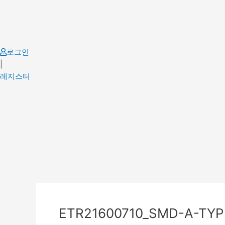
Skip
to
content
로그인
|
레지스터
Post
navigation
ETR21600710_SMD-A-TYP