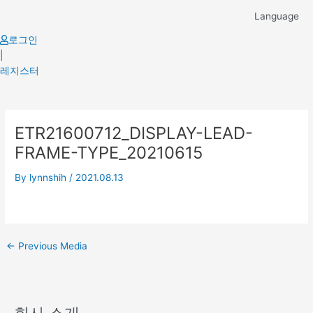
Skip
Language
to
content
로그인
|
레지스터
Post
ETR21600712_DISPLAY-LEAD-
navigation
FRAME-TYPE_20210615
By
lynnshih
/
2021.08.13
←
Previous Media