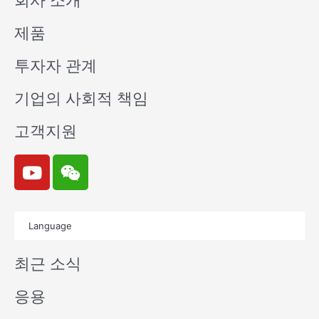
회사 소개
제품
투자자 관계
기업의 사회적 책임
고객지원
Y
W
o
e
u
i
t
x
Language
u
i
b
n
최근 소식
e
응용