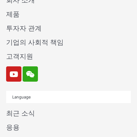
회사 소개
제품
투자자 관계
기업의 사회적 책임
고객지원
Y
W
o
e
u
i
t
x
Language
u
i
b
n
최근 소식
e
응용