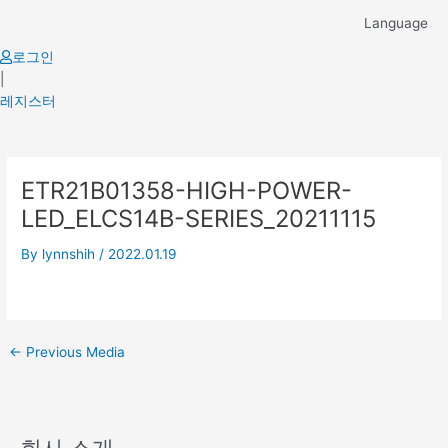
Skip
Language
to
content
로그인
|
레지스터
Post
ETR21B01358-HIGH-POWER-
navigation
LED_ELCS14B-SERIES_20211115
By
lynnshih
/
2022.01.19
←
Previous Media