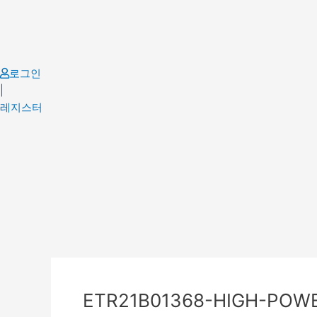
Skip
to
content
로그인
|
레지스터
Post
navigation
ETR21B01368-HIGH-POWE