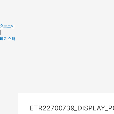
Skip
to
content
로그인
|
레지스터
Post
navigation
ETR22700739_DISPLAY_P