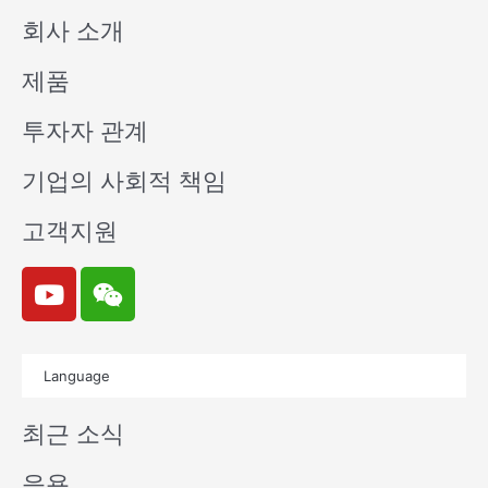
회사 소개
제품
투자자 관계
기업의 사회적 책임
고객지원
Y
W
o
e
u
i
t
x
Language
u
i
b
n
최근 소식
e
응용