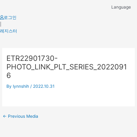
Skip
Language
to
content
로그인
|
레지스터
Post
ETR22901730-
navigation
PHOTO_LINK_PLT_SERIES_2022091
6
By
lynnshih
/
2022.10.31
←
Previous Media