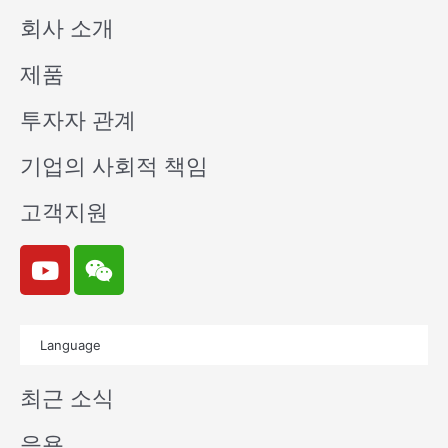
회사 소개
제품
투자자 관계
기업의 사회적 책임
고객지원
Y
W
o
e
u
i
t
x
Language
u
i
b
n
최근 소식
e
응용