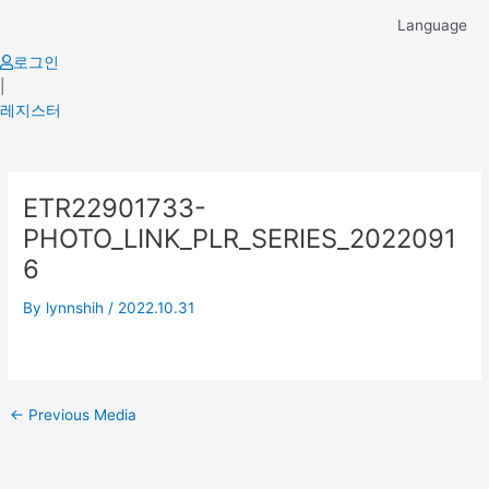
Skip
Language
to
content
로그인
|
레지스터
Post
ETR22901733-
navigation
PHOTO_LINK_PLR_SERIES_2022091
6
By
lynnshih
/
2022.10.31
←
Previous Media