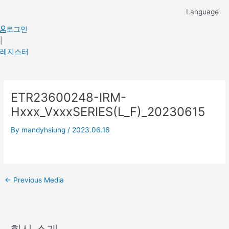
Skip
Language
to
content
로그인
|
레지스터
Post
ETR23600248-IRM-
navigation
Hxxx_VxxxSERIES(L_F)_20230615
By
mandyhsiung
/
2023.06.16
←
Previous Media