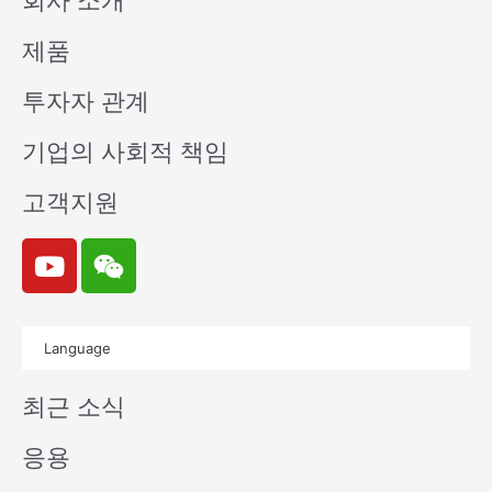
회사 소개
제품
투자자 관계
기업의 사회적 책임
고객지원
Y
W
o
e
u
i
t
x
Language
u
i
b
n
최근 소식
e
응용