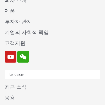
회사 소개
제품
투자자 관계
기업의 사회적 책임
고객지원
Y
W
o
e
u
i
t
x
Language
u
i
b
n
최근 소식
e
응용