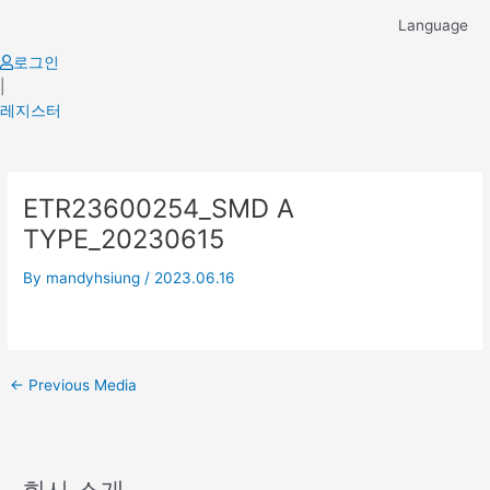
Skip
Language
to
content
로그인
|
레지스터
Post
ETR23600254_SMD A
navigation
TYPE_20230615
By
mandyhsiung
/
2023.06.16
←
Previous Media