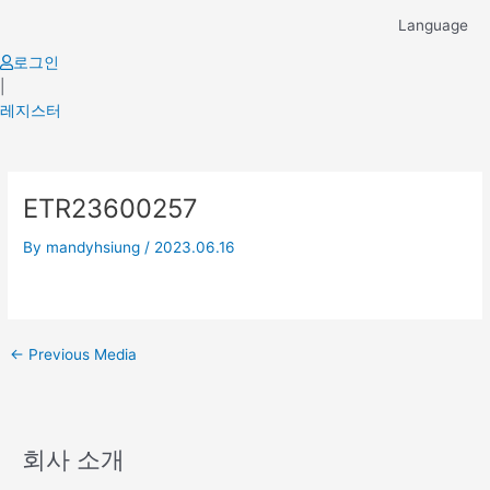
Skip
Language
to
content
로그인
|
레지스터
Post
ETR23600257
navigation
By
mandyhsiung
/
2023.06.16
←
Previous Media
회사 소개