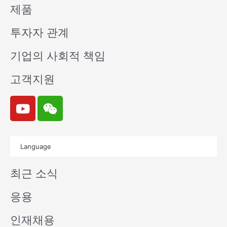
제품
투자자 관계
기업의 사회적 책임
고객지원
Y
W
o
e
u
i
t
x
Language
u
i
b
n
최근 소식
e
응용
인재채용