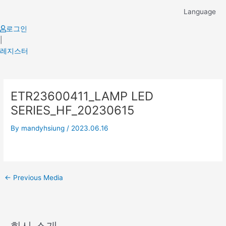
Skip
Language
to
content
로그인
|
레지스터
Post
ETR23600411_LAMP LED
navigation
SERIES_HF_20230615
By
mandyhsiung
/
2023.06.16
←
Previous Media