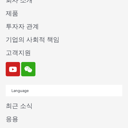
회사 소개
제품
투자자 관계
기업의 사회적 책임
고객지원
Y
W
o
e
u
i
t
x
Language
u
i
b
n
최근 소식
e
응용