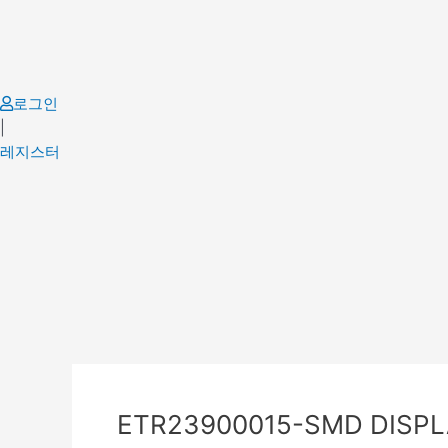
Skip
to
content
로그인
|
레지스터
Post
navigation
ETR23900015-SMD DISPL