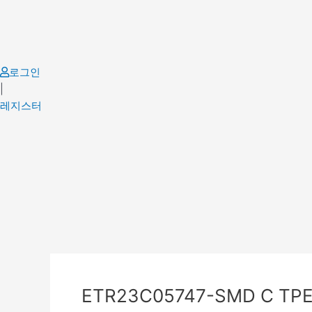
Skip
to
content
로그인
|
레지스터
Post
navigation
ETR23C05747-SMD C TPE 