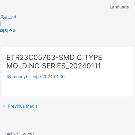
Skip
Language
to
content
로그인
|
레지스터
Post
ETR23C05763-SMD C TYPE
navigation
MOLDING SERIES_20240111
By
mandyhsiung
/
2024.01.30
←
Previous Media