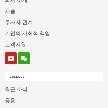
회사 소개
제품
투자자 관계
기업의 사회적 책임
고객지원
Y
W
o
e
u
i
t
x
Language
u
i
b
n
최근 소식
e
응용