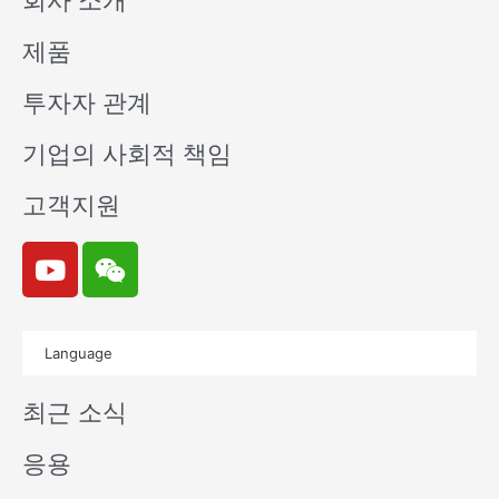
회사 소개
제품
투자자 관계
기업의 사회적 책임
고객지원
Y
W
o
e
u
i
t
x
Language
u
i
b
n
최근 소식
e
응용