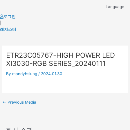
Skip
Language
to
content
로그인
|
레지스터
Post
ETR23C05767-HIGH POWER LED
navigation
XI3030-RGB SERIES_20240111
By
mandyhsiung
/
2024.01.30
←
Previous Media