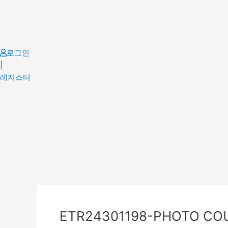
Skip
to
content
로그인
|
레지스터
Post
navigation
ETR24301198-PHOTO COU