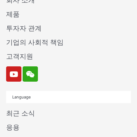
회사 소개
제품
투자자 관계
기업의 사회적 책임
고객지원
Y
W
o
e
u
i
t
x
Language
u
i
b
n
최근 소식
e
응용