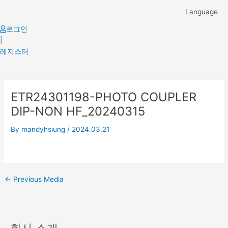
Skip
Language
to
content
로그인
|
레지스터
Post
ETR24301198-PHOTO COUPLER
navigation
DIP-NON HF_20240315
By
mandyhsiung
/
2024.03.21
←
Previous Media