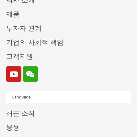
회사 소개
제품
투자자 관계
기업의 사회적 책임
고객지원
Y
W
o
e
u
i
t
x
Language
u
i
b
n
최근 소식
e
응용