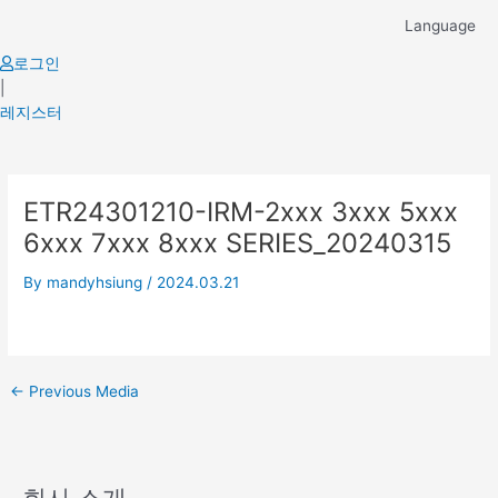
Skip
Language
to
content
로그인
|
레지스터
Post
ETR24301210-IRM-2xxx 3xxx 5xxx
navigation
6xxx 7xxx 8xxx SERIES_20240315
By
mandyhsiung
/
2024.03.21
←
Previous Media