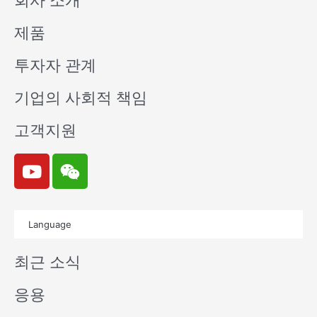
회사 소개
제품
투자자 관계
기업의 사회적 책임
고객지원
Y
W
o
e
u
i
t
x
Language
u
i
b
n
최근 소식
e
응용