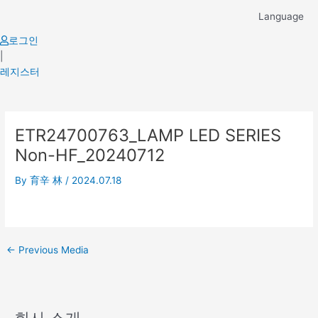
Skip
Language
to
content
로그인
|
레지스터
Post
ETR24700763_LAMP LED SERIES
navigation
Non-HF_20240712
By
育辛 林
/
2024.07.18
←
Previous Media