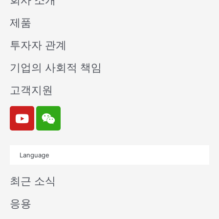
회사 소개
제품
투자자 관계
기업의 사회적 책임
고객지원
Y
W
o
e
u
i
t
x
Language
u
i
b
n
최근 소식
e
응용