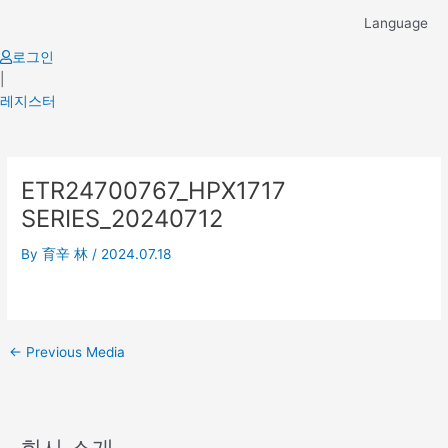
Skip
Language
to
content
로그인
|
레지스터
Post
ETR24700767_HPX1717
navigation
SERIES_20240712
By
育辛 林
/
2024.07.18
←
Previous Media