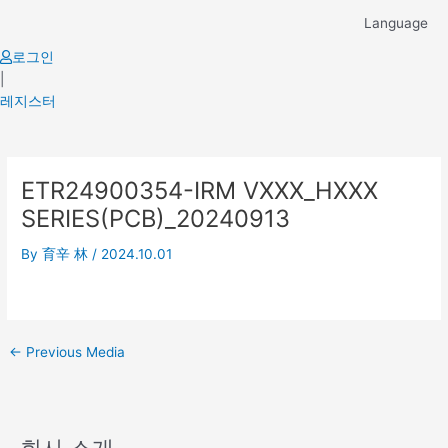
Skip
Language
to
content
로그인
|
레지스터
Post
ETR24900354-IRM VXXX_HXXX
navigation
SERIES(PCB)_20240913
By
育辛 林
/
2024.10.01
←
Previous Media