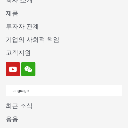
회사 소개
제품
투자자 관계
기업의 사회적 책임
고객지원
Y
W
o
e
u
i
t
x
Language
u
i
b
n
최근 소식
e
응용