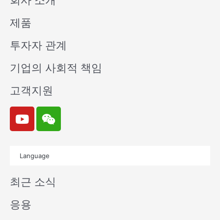
회사 소개
제품
투자자 관계
기업의 사회적 책임
고객지원
Y
W
o
e
u
i
t
x
Language
u
i
b
n
최근 소식
e
응용