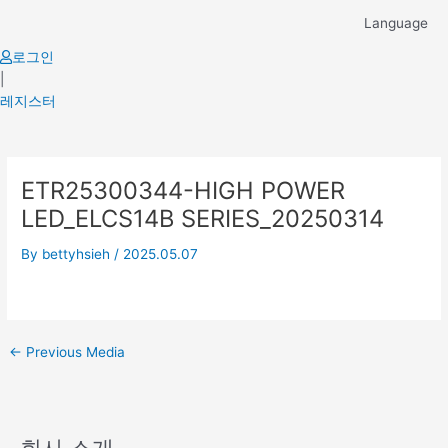
Skip
Language
to
content
로그인
|
레지스터
Post
ETR25300344-HIGH POWER
navigation
LED_ELCS14B SERIES_20250314
By
bettyhsieh
/
2025.05.07
←
Previous Media