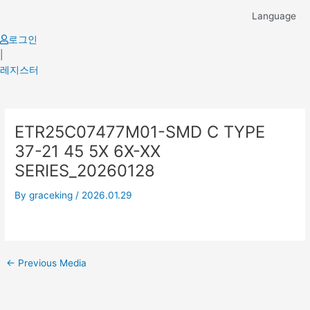
Skip
Language
to
content
로그인
|
레지스터
Post
ETR25C07477M01-SMD C TYPE
navigation
37-21 45 5X 6X-XX
SERIES_20260128
By
graceking
/
2026.01.29
←
Previous Media