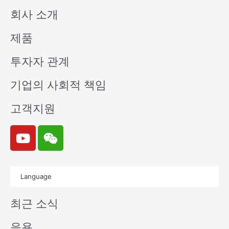
회사 소개
제품
투자자 관계
기업의 사회적 책임
고객지원
Y
W
o
e
u
i
t
x
Language
u
i
b
n
최근 소식
e
응용